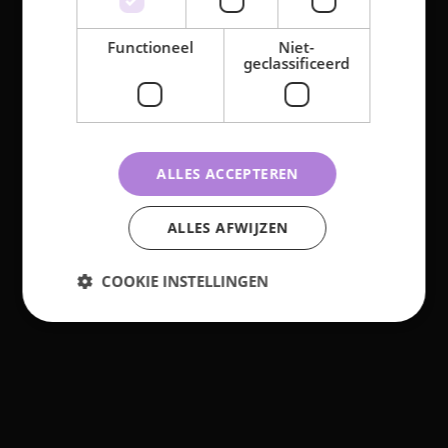
@glutrecht
Functioneel
Niet-
geclassificeerd
Glutrecht
Glutrecht
𝗙𝗶𝗷𝗻𝗲 𝘇𝗼𝗺𝗲𝗿𝘃𝗮𝗸𝗮𝗻𝘁𝗶𝗲 🌞
De
...
ALLES ACCEPTEREN
91
0
ALLES AFWIJZEN
COOKIE INSTELLINGEN