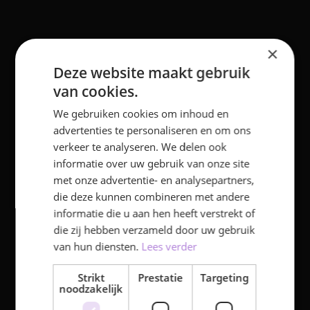
Een documentaire
AI bi
over leven en dood
make
×
een t
Een fictief personage, een hiernamaals
Deze website maakt gebruik
en de levenden die antwoord geven.
AI veran
van cookies.
Creative Motion Production student
en het G
Lorena maakte er een documentaire
CREATIVE MOTION
statemen
We gebruiken cookies om inhoud en
PRODUCTION
over.
om techn
advertenties te personaliseren en om ons
vakmansc
PROJECT
verkeer te analyseren. We delen ook
creativit
in ons o
informatie over uw gebruik van onze site
kansen c
met onze advertentie- en analysepartners,
makers.
die deze kunnen combineren met andere
informatie die u aan hen heeft verstrekt of
die zij hebben verzameld door uw gebruik
van hun diensten.
Lees verder
Strikt
Prestatie
Targeting
noodzakelijk