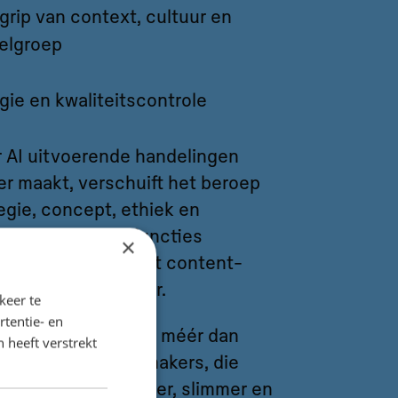
grip van context, cultuur en
elgroep
gie en kwaliteitscontrole
 AI uitvoerende handelingen
er maakt, verschuift het beroep
regie, concept, ethiek en
enken. Nieuwe functies
×
– van AI-trainer tot content-
n kwaliteitsbewaker.
keer te
tentie- en
denten worden dus méér dan
 heeft verstrekt
e worden nieuwe makers, die
ie inzetten om beter, slimmer en