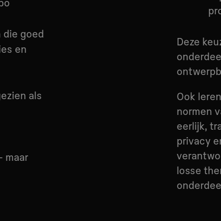
hbo
pr
 die goed
Deze keu
ies en
onderdee
ontwerpb
ezien als
Ook lere
normen va
eerlijk, 
privacy e
verantwoo
– maar
losse the
onderdeel