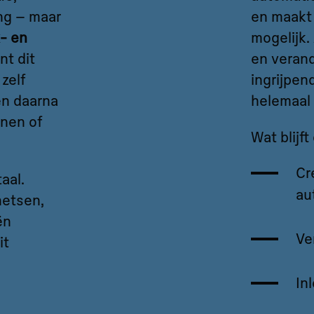
ng – maar
en maakt
- en
mogelijk.
nt dit
en verand
zelf
ingrijpen
en daarna
helemaal 
nnen of
Wat blijf
Cre
aal.
au
hetsen,
ën
Ve
it
In