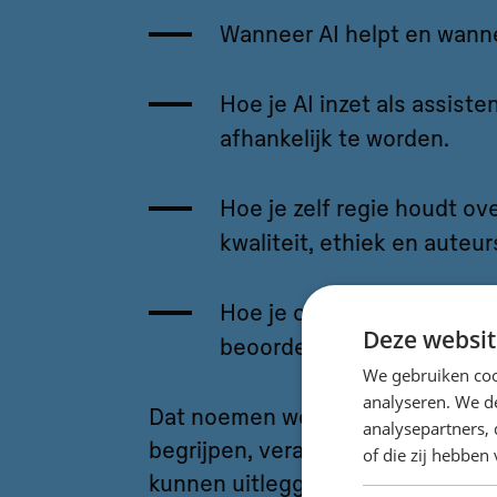
Wanneer AI helpt en wanne
Hoe je AI inzet als assiste
afhankelijk te worden.
Hoe je zelf regie houdt ov
kwaliteit, ethiek en auteu
Hoe je output van AI kriti
Deze websit
beoordeelt.
We gebruiken coo
analyseren. We de
Dat noemen we
AI-wijsheid:
tech
analysepartners,
begrijpen, verantwoord gebruike
of die zij hebbe
kunnen uitleggen waarom je iets 