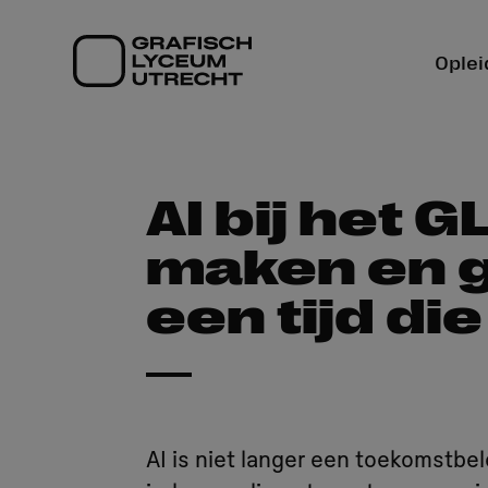
Ga
naar
Oplei
hoofdinhoud
AI bij het G
maken en g
een tijd di
AI is niet langer een toekomstbelo