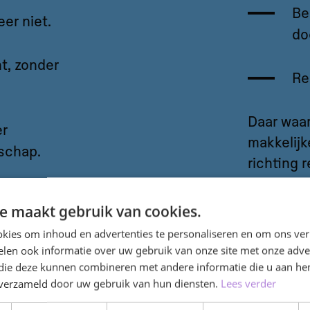
Be
er niet.
do
nt, zonder
Re
Daar waar
er
makkelijk
rschap.
richting 
systeemd
sch
ontstaan 
e maakt gebruik van cookies.
curator e
kies om inhoud en advertenties te personaliseren en om ons ver
len ook informatie over uw gebruik van onze site met onze adver
nologie
Onze stu
 die deze kunnen combineren met andere informatie die u aan hen
n en
makers: z
n verzameld door uw gebruik van hun diensten.
Lees verder
wél of
technolog