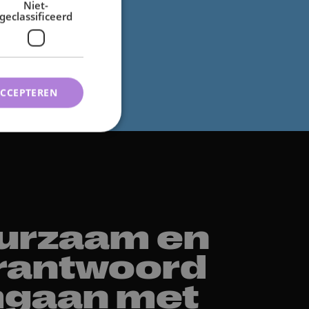
Niet-
 te creëren.
geclassificeerd
ACCEPTEREN
urzaam en
rantwoord
gaan met