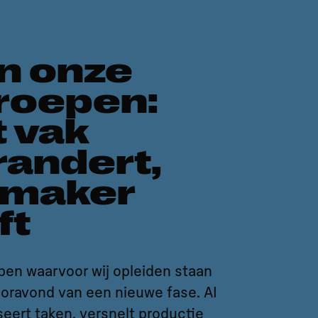
in onze
roepen:
t vak
randert,
 maker
ft
pen waarvoor wij opleiden staan
oravond van een nieuwe fase. AI
eert taken, versnelt productie