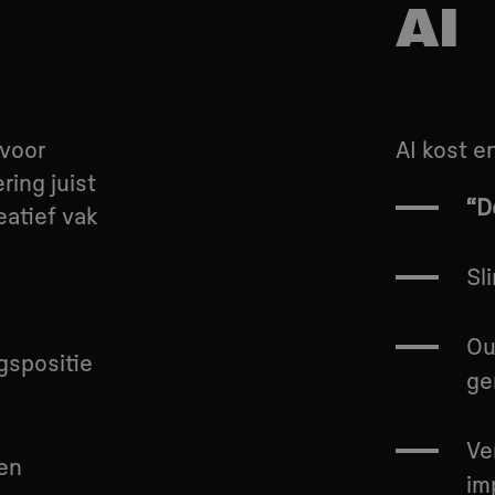
AI
n
 voor
AI kost e
ring juist
“D
eatief vak
Sl
Ou
gspositie
ge
Ve
men
im