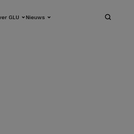
Open zoekpa
ver GLU
Nieuws