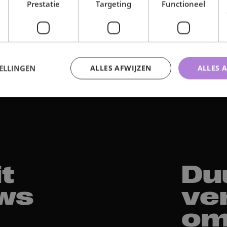
Prestatie
Targeting
Functioneel
duurzamer
ELLINGEN
ALLES AFWIJZEN
ALLES 
t
Du
ws
ve
om