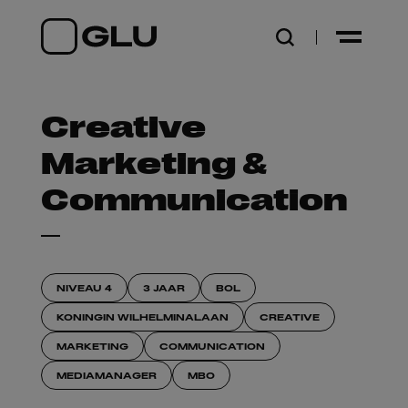
Open zoekpagina
Creative
Marketing &
Communication
NIVEAU 4
3 JAAR
BOL
KONINGIN WILHELMINALAAN
CREATIVE
MARKETING
COMMUNICATION
MEDIAMANAGER
MBO