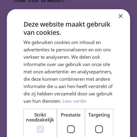
×
Deze website maakt gebruik
Check onze studiekeuze
events
van cookies.
We gebruiken cookies om inhoud en
advertenties te personaliseren en om ons
verkeer te analyseren. We delen ook
informatie over uw gebruik van onze site
Aanmelden
met onze advertentie- en analysepartners,
die deze kunnen combineren met andere
Heb je je keuze gemaakt? Meld je dan aan
informatie die u aan hen heeft verstrekt of
voor één van onze opleidingen.
die zij hebben verzameld door uw gebruik
van hun diensten.
Lees verder
Strikt
Prestatie
Targeting
Aanmelden
noodzakelijk