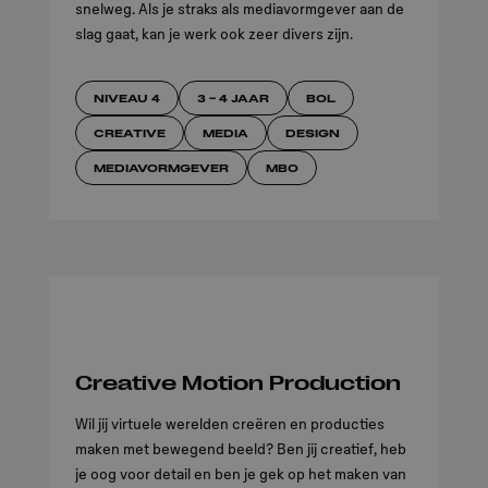
snelweg. Als je straks als mediavormgever aan de
slag gaat, kan je werk ook zeer divers zijn.
Art & Design
NIVEAU 4
3 - 4 JAAR
BOL
Brand Design
Content Design
CREATIVE
MEDIA
DESIGN
Digital Design
MEDIAVORMGEVER
MBO
Creative Motion Production
Wil jij virtuele werelden creëren en producties
maken met bewegend beeld? Ben jij creatief, heb
je oog voor detail en ben je gek op het maken van