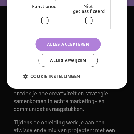
Functioneel
Niet-
geclassificeerd
De rol van
projecten
ALLES ACCEPTEREN
Bij de opleiding
Creative Marketing &
ALLES AFWIJZEN
Communication
staat projectmatig werken
centraal. Elke
vier weken
start je een nieuw
COOKIE INSTELLINGEN
project waarin de theorie en praktijk van
verschillende vakken samenkomt. Zo
ontdek je hoe creativiteit en strategie
samenkomen in echte marketing- en
communicatievraagstukken.
Tijdens de opleiding werk je aan een
afwisselende mix van projecten: met een