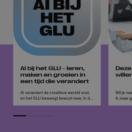
AI bij het GLU - leren,
Deze
maken en groeien in
will
een tijd die verandert
AI verandert de creatieve wereld snel,
Wil je na
en het GLU beweegt bewust mee. In dit
4, maar g
statement lees je hoe studenten leren
een drie
om technologie te combineren met
oplossing
vakmanschap, kritisch denken en
creativiteit. Ontdek hoe wij AI inzetten
in ons onderwijs én hoe dit nieuwe
kansen creëert voor toekomstige