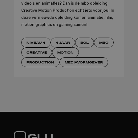
video's en animaties? Dan is de mbo opleiding
Creative Motion Production echt iets voor jou! In
deze vernieuwde opleiding komen animatie, film,
motion graphics en gaming samen!
Animation
NIVEAU 4
4 JAAR
BOL
MBO
Audiovisual Design
Game Art
CREATIVE
MOTION
Virtual Production
PRODUCTION
MEDIAVORMGEVER