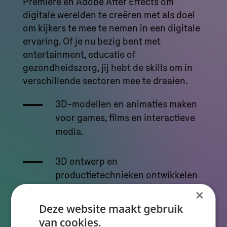
Premiere en Adobe After Effects om
digitale werelden te creëren met als doel
om kijkers te mee te nemen in een digitale
ervaring. Of je nu bezig bent met
entertainment, educatie of
gezondheidszorg, jij hebt de skills om in
verschillende sectoren mee te draaien.
3D-modellen en animaties maken
voor games, films en interactieve
media.
3D ontwerp en
productietechnieken ontwikkelen
voor diverse industrieën.
×
Deze website maakt gebruik
Werken met echte én virtuele sets
van cookies.