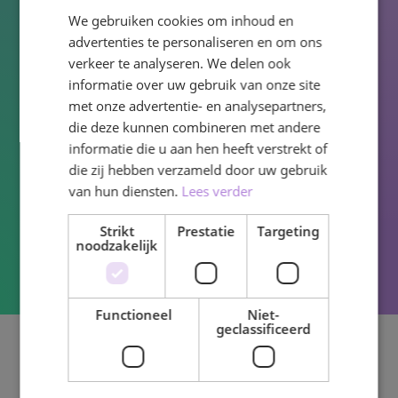
in de Unreal Engine.
We gebruiken cookies om inhoud en
advertenties te personaliseren en om ons
Samenwerken in creatieve teams
verkeer te analyseren. We delen ook
om innovatieve projecten te
informatie over uw gebruik van onze site
met onze advertentie- en analysepartners,
realiseren.
die deze kunnen combineren met andere
informatie die u aan hen heeft verstrekt of
In het profiel Virtual Production (VP)
die zij hebben verzameld door uw gebruik
ontwikkel je zowel je creatieve als
van hun diensten.
Lees verder
technische kant, zodat je klaar bent voor
een toekomst vol digitale innovatie.
Strikt
Prestatie
Targeting
noodzakelijk
Functioneel
Niet-
geclassificeerd
Made by Us