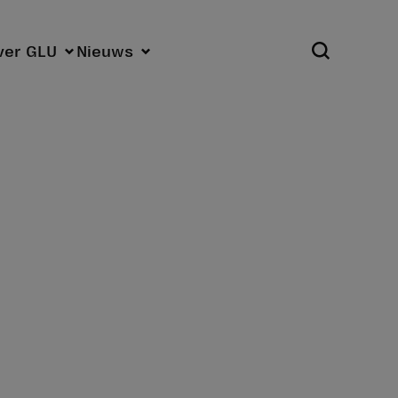
Open zoekpa
ver GLU
Nieuws