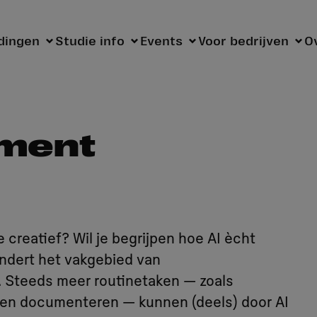
dingen
Studie info
Events
Voor bedrijven
O
pment
e creatief? Wil je begrijpen hoe AI ècht
randert het vakgebied van
. Steeds meer routinetaken — zoals
 en documenteren — kunnen (deels) door AI