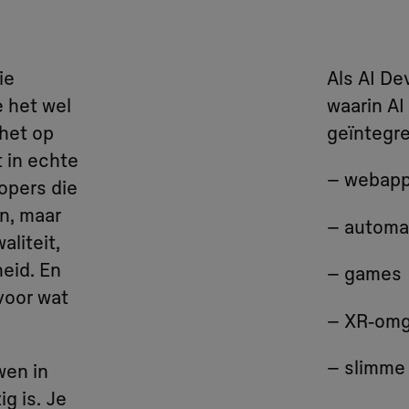
ie
Als AI De
 het wel
waarin AI
 het op
geïntegre
t in echte
– webap
opers die
n, maar
– automa
aliteit,
heid. En
– games
voor wat
– XR‑om
– slimme
wen in
g is. Je