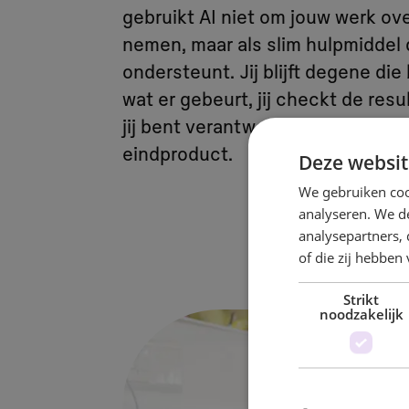
gebruikt AI niet om jouw werk ove
nemen, maar als slim hulpmiddel 
ondersteunt. Jij blijft degene die
wat er gebeurt, jij checkt de resu
jij bent verantwoordelijk voor het
eindproduct.
Deze websit
We gebruiken coo
analyseren. We de
analysepartners,
of die zij hebbe
Strikt
noodzakelijk