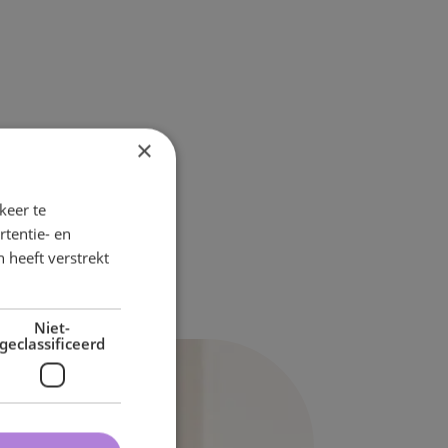
×
keer te
tentie- en
 heeft verstrekt
Niet-
geclassificeerd