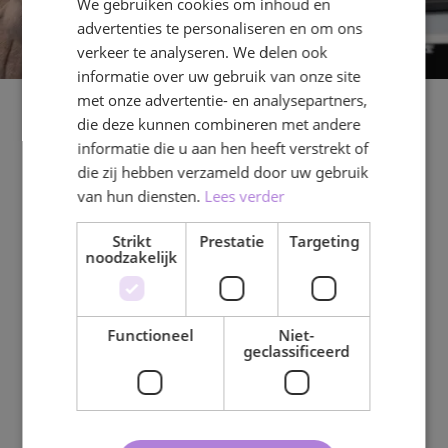
We gebruiken cookies om inhoud en
advertenties te personaliseren en om ons
verkeer te analyseren. We delen ook
informatie over uw gebruik van onze site
met onze advertentie- en analysepartners,
die deze kunnen combineren met andere
LOCATIE 2
informatie die u aan hen heeft verstrekt of
Koningin
die zij hebben verzameld door uw gebruik
Wilhelminalaan
van hun diensten.
Lees verder
7
Strikt
Prestatie
Targeting
noodzakelijk
Heb jij interesse in de opleiding Creative
Marketing & Communication? Kijk dan
Functioneel
Niet-
vooral deze video. Deze opleiding is
geclassificeerd
namelijk gevestigd op de Koningin
Wilhelminalaan 7, onze tweede locatie.
Koningin Wilhelminalaan 7 is gemakkelijk