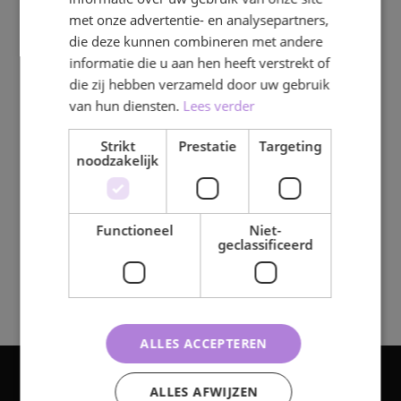
iets voor jou! Je krijgt van alle richtingen
met onze advertentie- en analysepartners,
iets mee en leert goed samenwerken, maar
die deze kunnen combineren met andere
informatie die u aan hen heeft verstrekt of
ook hoe je met klanten omgaat. Je bouwt
die zij hebben verzameld door uw gebruik
tijdens je opleiding ook al je eigen
van hun diensten.
Lees verder
portfolio op. In jouw eigen, herkenbare
stijl, je krijgt alle ruimte voor persoonlijke
Strikt
Prestatie
Targeting
ontwikkeling en om te ontdekken wat je
noodzakelijk
leuk vindt.
Functioneel
Niet-
Ontdek Creative Media
geclassificeerd
Design
ALLES ACCEPTEREN
ALLES AFWIJZEN