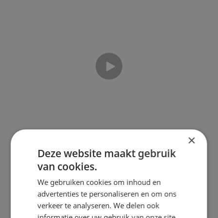
Speel video
×
Deze website maakt gebruik
Creative Media
van cookies.
Design
We gebruiken cookies om inhoud en
advertenties te personaliseren en om ons
Ben je enthousiast geworden? Dan is de
verkeer te analyseren. We delen ook
opleiding Creative Media Design wellicht
informatie over uw gebruik van onze site